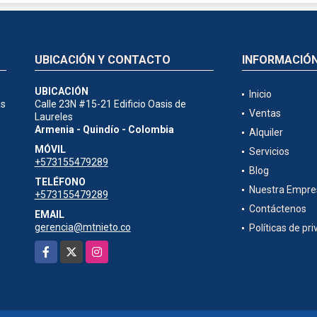
UBICACIÓN Y CONTACTO
INFORMACIÓ
UBICACIÓN
Inicio
ás
Calle 23N #15-21 Edificio Oasis de
Ventas
Laureles
Armenia - Quindío - Colombia
Alquiler
MÓVIL
Servicios
+573155479289
Blog
TELÉFONO
Nuestra Empre
+573155479289
Contáctenos
EMAIL
gerencia@mtnieto.co
Políticas de pr
Facebook
X
Instagram