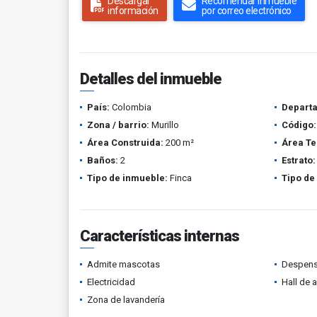
Descargar
Recomendar inmueble
información
por correo electrónico
Detalles del inmueble
País:
Colombia
Depart
Zona / barrio:
Murillo
Código:
Área Construida:
200 m²
Área Te
Baños:
2
Estrato:
Tipo de inmueble:
Finca
Tipo de
Características internas
Admite mascotas
Despen
Electricidad
Hall de 
Zona de lavandería