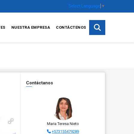
Select Language
▼
TES
NUESTRA EMPRESA
CONTÁCTENOS
Contáctanos
Maria Teresa Nieto
+573155479289