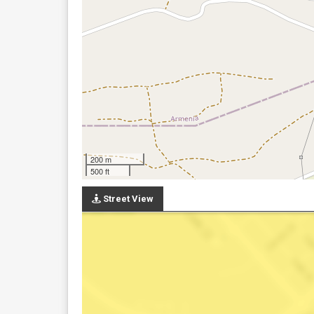
200 m
500 ft
Street View