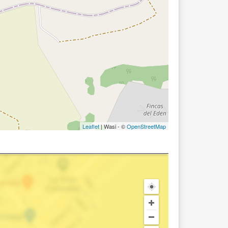
Leaflet
| Wasi - ©
OpenStreetMap