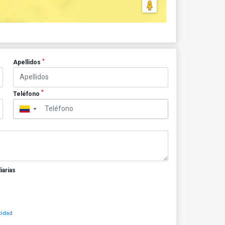
*
Apellidos
*
Teléfono
▼
iarias
cidad