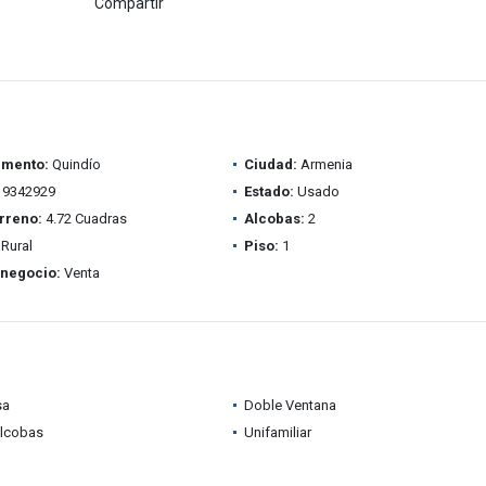
Compartir
amento:
Quindío
Ciudad:
Armenia
9342929
Estado:
Usado
rreno:
4.72 Cuadras
Alcobas:
2
Rural
Piso:
1
 negocio:
Venta
sa
Doble Ventana
alcobas
Unifamiliar