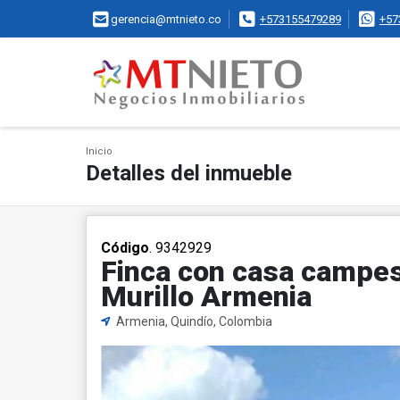
gerencia@mtnieto.co
+573155479289
+57
Inicio
Detalles del inmueble
Código
. 9342929
Finca con casa campes
Murillo Armenia
Armenia, Quindío, Colombia