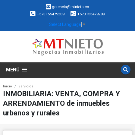
gerencia@mtnieto.co
+573155479289
+573155479289
Select Language
▼
MENÚ
Inicio
Servicios
INMOBILIARIA: VENTA, COMPRA Y
ARRENDAMIENTO de inmuebles
urbanos y rurales