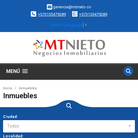
gerencia@mtnieto.co
+573155479289
+573155479289
Select Language
▼
MENÚ
Inicio
Inmuebles
Inmuebles
Ciudad:
Todos
Localidad: