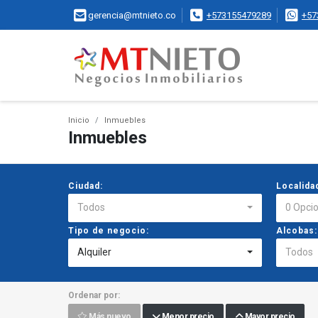
gerencia@mtnieto.co
+573155479289
+57
Inicio
Inmuebles
Inmuebles
Ciudad:
Localida
Todos
0 Opci
Tipo de negocio:
Alcobas:
Alquiler
Todos
Ordenar por:
Más nuevo
Menor precio
Mayor precio