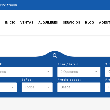
3155479289
INICIO
VENTAS
ALQUILERES
SERVICIOS
BLOG
AGEN
d:
Zona / barrio:
Ti
ones
0 Opciones
Baños:
Precio desde:
Pr
Todos