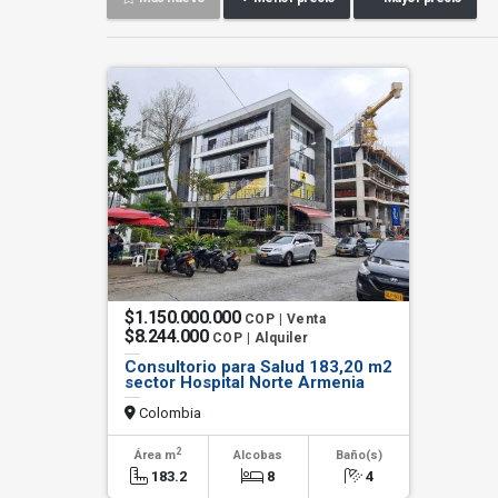
$1.150.000.000
COP | Venta
$8.244.000
COP | Alquiler
Consultorio para Salud 183,20 m2
sector Hospital Norte Armenia
Colombia
2
Área m
Alcobas
Baño(s)
183.2
8
4