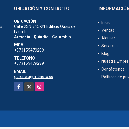
UBICACIÓN Y CONTACTO
INFORMACIÓ
UBICACIÓN
Inicio
ás
Calle 23N #15-21 Edificio Oasis de
Ventas
Laureles
Armenia - Quindío - Colombia
Alquiler
MÓVIL
Servicios
+573155479289
Blog
TELÉFONO
Nuestra Empre
+573155479289
Contáctenos
EMAIL
gerencia@mtnieto.co
Políticas de pr
Facebook
X
Instagram