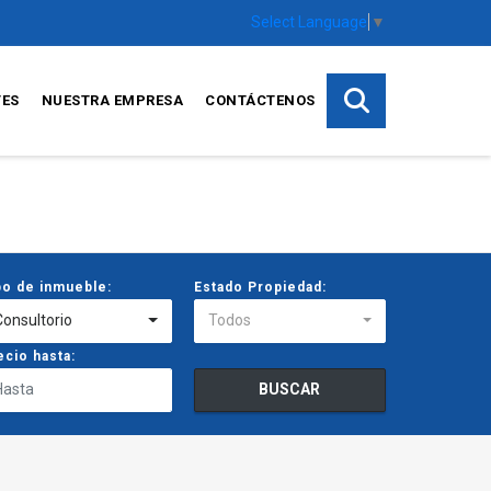
Select Language
▼
TES
NUESTRA EMPRESA
CONTÁCTENOS
po de inmueble:
Estado Propiedad:
Consultorio
Todos
ecio hasta:
BUSCAR