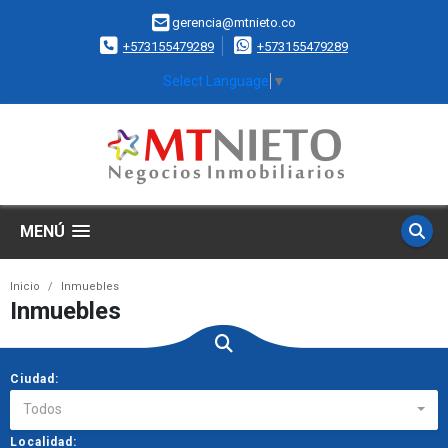
gerencia@mtnieto.co
+573155479289
+573155479289
Select Language
▼
MENÚ
Inicio
Inmuebles
Inmuebles
Ciudad:
Todos
Localidad: