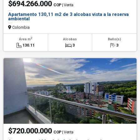
$694.266.000
COP
| Venta
Apartamento 130,11 m2 de 3 alcobas vista a la reserva
ambiental
Colombia
2
Área m
Alcobas
Baño(s)
130.11
3
3
$720.000.000
COP
| Venta