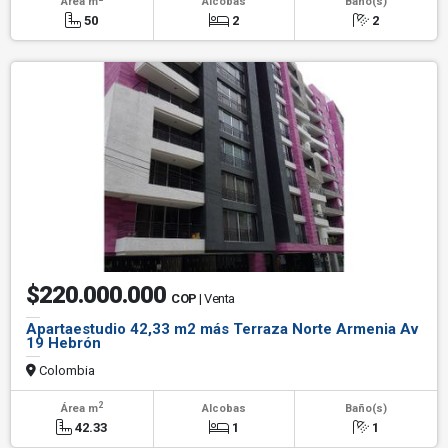
Área m
Alcobas
Baño(s)
50
2
2
$220.000.000
COP
| Venta
Apartaestudio 42,33 m2 más Terraza Norte Armenia Av
19 Hebrón
Colombia
2
Área m
Alcobas
Baño(s)
42.33
1
1