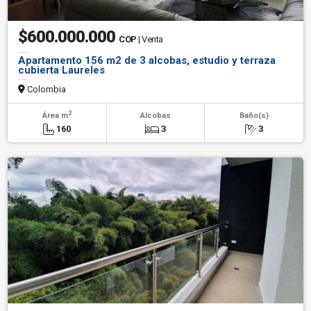
$600.000.000
COP
| Venta
Apartamento 156 m2 de 3 alcobas, estudio y terraza
cubierta Laureles
Colombia
2
Área m
Alcobas
Baño(s)
160
3
3