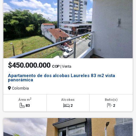
$450.000.000
COP
| Venta
Apartamento de dos alcobas Laureles 83 m2 vista
panorámica
Colombia
2
Área m
Alcobas
Baño(s)
83
2
2