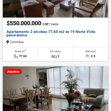
$550.000.000
COP
| Venta
Apartamento 2 alcobas 77,60 m2 av 19 Norte Vista
panorámica
Colombia
2
Área m
Alcobas
Baño(s)
77.60
2
2.5
Alquilado