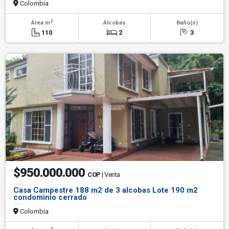
Colombia
2
Área m
Alcobas
Baño(s)
110
2
3
$950.000.000
COP
| Venta
Casa Campestre 188 m2 de 3 alcobas Lote 190 m2
condominio cerrado
Colombia
2