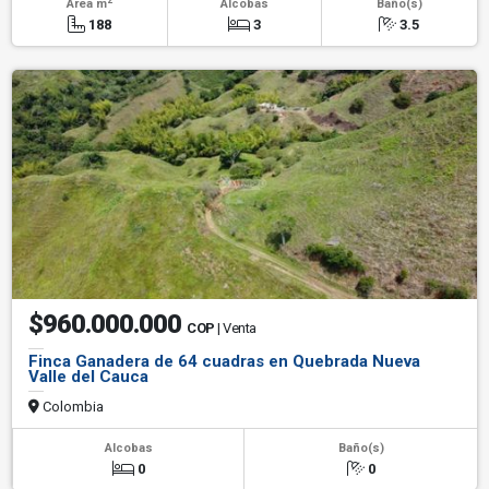
Área m
Alcobas
Baño(s)
188
3
3.5
$960.000.000
COP
| Venta
Finca Ganadera de 64 cuadras en Quebrada Nueva
Valle del Cauca
Colombia
Alcobas
Baño(s)
0
0