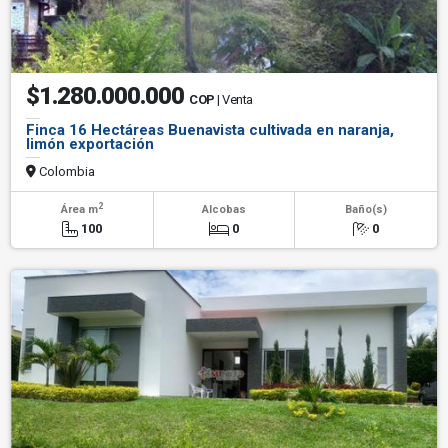
$1.280.000.000
COP
| Venta
Finca 16 Hectáreas Buenavista cultivada en naranja,
limón exportación
Colombia
2
Área m
Alcobas
Baño(s)
100
0
0