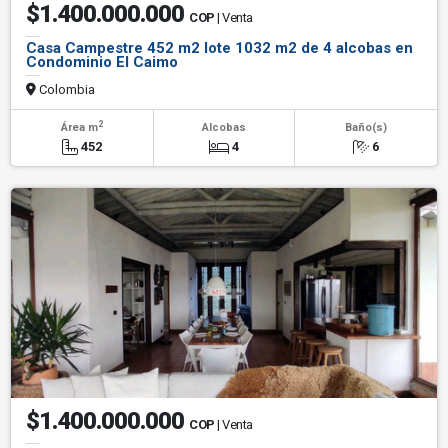
$1.400.000.000
COP
| Venta
Casa Campestre 452 m2 lote 1032 m2 de 4 alcobas en
Condominio El Caimo
Colombia
2
Área m
Alcobas
Baño(s)
452
4
6
$1.400.000.000
COP
| Venta