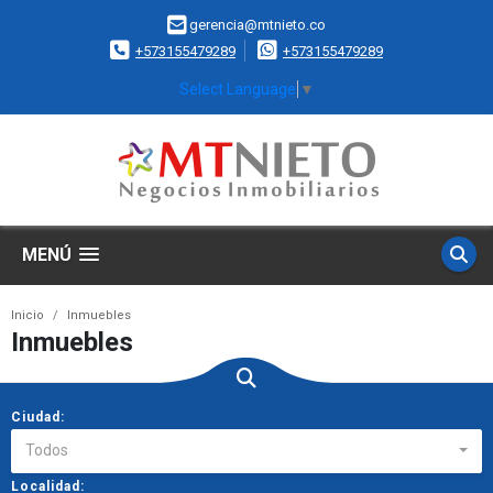
gerencia@mtnieto.co
+573155479289
+573155479289
Select Language
▼
MENÚ
Inicio
Inmuebles
Inmuebles
Ciudad:
Todos
Localidad: