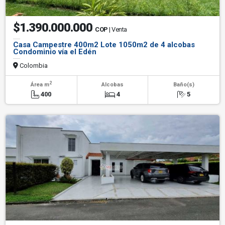
$1.390.000.000
COP
| Venta
Casa Campestre 400m2 Lote 1050m2 de 4 alcobas
Condominio vía el Edén
Colombia
2
Área m
Alcobas
Baño(s)
400
4
5