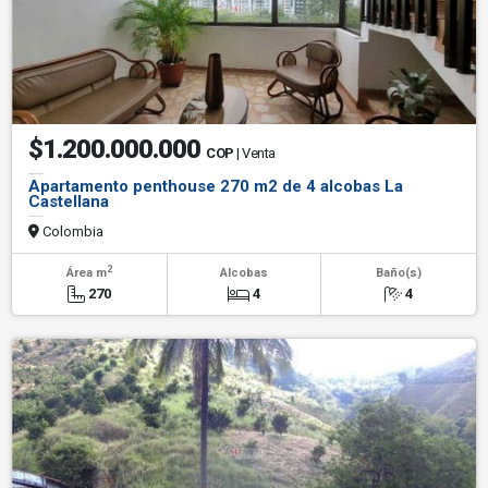
$1.200.000.000
COP
| Venta
Apartamento penthouse 270 m2 de 4 alcobas La
Castellana
Colombia
2
Área m
Alcobas
Baño(s)
270
4
4