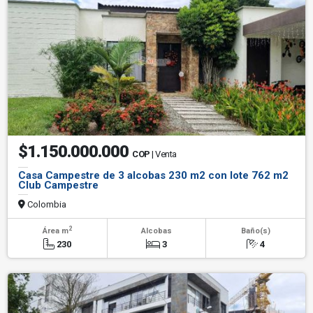
$1.150.000.000
COP
| Venta
Casa Campestre de 3 alcobas 230 m2 con lote 762 m2
Club Campestre
Colombia
2
Área m
Alcobas
Baño(s)
230
3
4