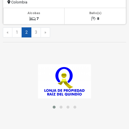
Colombia
Alcobas
Baño(s)
7
8
Anterior
Siguiente
«
1
2
3
»